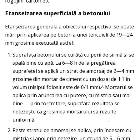
rogojini, carton etc.
Etanseizarea superficială a betonului
Etanşeizarea generala a obiectului respectiva se poate
mări prin aplicarea pe beton a unei tencuieli de 19—24
mm grosime executată astfel:
Suprafaţa betonului se curăţă cu perii de sîrmă şi se
spală bine cu apă. La 6—8 h de la pregătirea
suprafeţei se aplică un strat de amorsaj de 2—4 mm
grosime din mortar de ciment cu un dozaj de 1:1 în
volum (nisipul folosit este de 0/1 mm).^ Mortarul se
aplică prin aruncarea cu putere, cu mistria sau mai
bine — prin torcretare; suprafaţa rezultată se
netezeşte ca grosimea mortarului să rezulte
uniformă. .
Peste stratul de amorsaj se aplică, prin îndesare cu
mistria şi apoi prin netezire, un grund de 5—6 mm