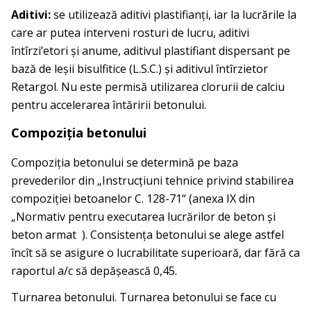
Aditivi:
se utilizează aditivi plastifianţi, iar la lucrările la
care ar putea interveni rosturi de lucru, aditivi
întîrzi’etori şi anume, aditivul plastifiant dispersant pe
bază de leşii bisulfitice (L.S.C.) şi aditivul întîrzietor
Retargol. Nu este permisă utilizarea clorurii de calciu
pentru accelerarea întăririi betonului.
Compoziţia betonului
Compoziţia betonului se determină pe baza
prevederilor din „Instrucţiuni tehnice privind stabilirea
com­poziţiei betoanelor C. 128-71“ (anexa IX din
„Normativ pentru exe­cutarea lucrărilor de beton şi
beton armat ). Consistenţa betonului se alege astfel
încît să se asigure o lucrabilitate superioară, dar fără ca
raportul a/c să depăşească 0,45.
Turnarea betonului. Turnarea betonului se face cu