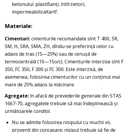
betonului: plastifianţi, întîrzietori,
impermeabilizaltartf.
Materiale:
Cimenturi:
cimenturile recomandate sînt T 400, SR,
SM, H, SRA, SMA, ZH, dîndu-se preferinţă celor cu
adaos de tras (15—25%) sau de cenuşă de
termocentrală (10—15o/c). Cimen­turile interzise sînt F
350, FC 350, F 300 şi FC 300. Este interzisă, de
asemenea, folosirea cimenturilor cu un conţinut mai
mare de 25% adaos la măcinare.
Agregate:
în afară de prevederile generale din STAS
1667-70, agregatele trebuie să mai îndeplinească şi
următoarele condiţii:
Nu se admite folosirea nisipului cu muchii vii,
provenit din concasare; nisipul trebuie să fie de