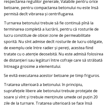
respecta­rea regulilor generale, Valabile pentru orice
betoane, pentru com­pactarea betonului nu este însă
permisă decît vibrarea şi centri­fugarea.
Turnarea betonului trebuie să fie continuă pînă la
terminarea completă a lucrării, pentru că rosturile de
lucru constituie de obi­cei zone de permeabilitate
sporită. Nu sînt admise decît rosturile de lucru obligate,
de exemplu cele între radier şi pereţi, acestea fiind
tratate cu o atenţie deosebită. Nu este admisă folosirea
de distan­ţieri sau legături între cofraje care să străbată
întreaga grosime a elementului.
Se evită executarea acestor betoane pe timp friguros.
Tratarea ulterioară a betonului. în principiu,
suprafeţele li­bere ale betonului trebuie protejate de
soare şi vînt şi trebuie men­ţinute umede cel puţin 20
zile de la turnare. Tratarea ulterioară se face însă