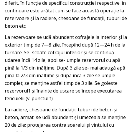
diferit, în funcţie de specificul construcţiei respective. în
continuare este arătat cum se face această operaţie la
rezervoare şi la radiere, chesoane de fundaţii, tuburi de
beton etc.
La rezervoare se udă abundent cofrajele la interior şi la
ex­terior timp de 7—8 zile, începînd după 12—24 h de la
turnare. Se- scoate cofrajul interior şi se continuă
udarea încă 14 zile, apoi se- umple rezervorul cu apă
pînă la 1/3 din înălţime. După 3 zile se- mai adaugă apă
pînă la 2/3 din înălţime şi după încă 3 zile se um­ple
complet; se menţine astfel timp de 3 zile. Se goleşte
rezervorul1 şi înainte de uscare se începe executarea
tencuielii (v. punctul f).
La radiere, chesoane de fundaţii, tuburi de beton şi
beton, armat se udă abundent şi umezeala se menţine
20 de zile; pro­tejarea contra soarelui şi vîntului cu