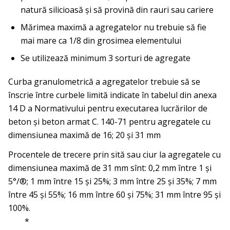
natură silicioasă şi să provină din rauri sau cariere
Mărimea maximă a agregatelor nu trebuie să fie
mai mare ca 1/8 din grosimea elementului
Se utilizează minimum 3 sorturi de agregate
Curba granulometrică a agregatelor trebuie să se
înscrie în­tre curbele limită indicate în tabelul din anexa
14 D a Nor­mativului pentru executarea lucrărilor de
beton şi beton armat C. 140-71 pentru agregatele cu
dimensiunea ma­ximă de 16; 20 şi 31 mm
Procentele de trecere prin sită sau ciur la agregatele cu
dimen­siunea maximă de 31 mm sînt: 0,2 mm între 1 şi
5°/®; 1 mm între 15 şi 25%; 3 mm între 25 şi 35%; 7 mm
între 45 şi 55%; 16 mm între 60 şi 75%; 31 mm între 95 şi
100%.
*