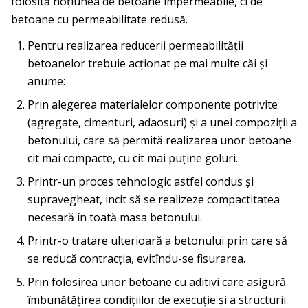
folosită noţiunea de be­toane impermeabile, ci de
betoane cu permeabilitate redusă.
Pentru realizarea reducerii permeabilităţii
betoanelor trebuie acţionat pe mai multe căi şi
anume:
Prin alegerea materialelor componente potrivite
(agregate, ci­menturi, adaosuri) şi a unei compoziţii a
betonului, care să permită realizarea unor betoane
cit mai compacte, cu cit mai puţine goluri.
Printr-un proces tehnologic astfel condus şi
supravegheat, in­cit să se realizeze compactitatea
necesară în toată masa betonului.
Printr-o tratare ulterioară a betonului prin care să
se reducă contracţia, evitîndu-se fisurarea.
Prin folosirea unor betoane cu aditivi care asigură
îmbună­tăţirea condiţiilor de execuţie şi a structurii