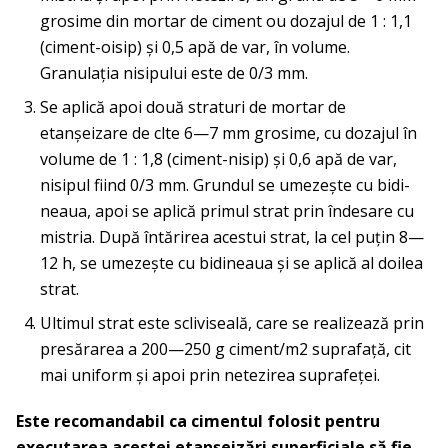
grosime din mortar de ciment ou dozajul de 1 : 1,1
(ciment-oisip) şi 0,5 apă de var, în volume.
Granulaţia nisipului este de 0/3 mm.
Se aplică apoi două straturi de mortar de
etanşeizare de clte 6—7 mm grosime, cu dozajul în
volume de 1 : 1,8 (ciment-nisip) şi 0,6 apă de var,
nisipul fiind 0/3 mm. Grundul se umezeşte cu bidi­
neaua, apoi se aplică primul strat prin îndesare cu
mistria. După întărirea acestui strat, la cel puţin 8—
12 h, se umezeşte cu bidi­neaua şi se aplică al doilea
strat.
Ultimul strat este scliviseală, care se realizează prin
presă­rarea a 200—250 g ciment/m2 suprafaţă, cit
mai uniform şi apoi prin netezirea suprafeţei.
Este recomandabil ca cimentul folosit pentru
executarea acestei etanşeizări superficiale să fie